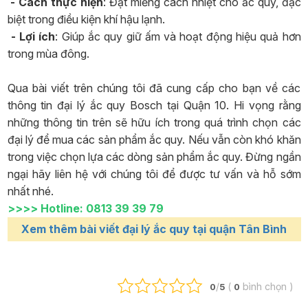
- Cách thực hiện
: Đặt miếng cách nhiệt cho ắc quy, đặc
biệt trong điều kiện khí hậu lạnh.
- Lợi ích
: Giúp ắc quy giữ ấm và hoạt động hiệu quả hơn
trong mùa đông.
Qua bài viết trên chúng tôi đã cung cấp cho bạn về các
thông tin đại lý ắc quy Bosch tại Quận 10. Hi vọng rằng
những thông tin trên sẽ hữu ích trong quá trình chọn các
đại lý để mua các sản phẩm ắc quy. Nếu vẫn còn khó khăn
trong việc chọn lựa các dòng sản phẩm ắc quy. Đừng ngần
ngại hãy liên hệ với chúng tôi để được tư vấn và hỗ sớm
nhất nhé.
>>>> Hotline: 0813 39 39 79
Xem thêm bài viết đại lý ắc quy tại quận Tân Bình
/
(
bình chọn
)
0
5
0