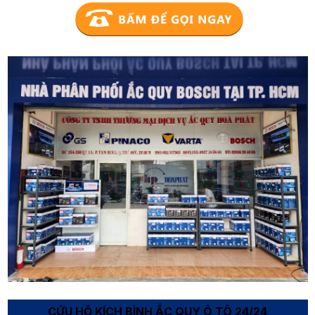
CỨU HỘ KÍCH BÌNH ẮC QUY Ô TÔ 24/24