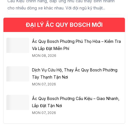
Cầu Kiệu chính hãng, đáp ứng nhu cầu thay bình nhanh
Đ
cho nhiều dòng xe khác nhau. Với đội ngũ kỹ thuật...
n
t
ĐẠI LÝ ẮC QUY BOSCH MỚI
Ắc Quy Bosch Phường Phú Thọ Hòa – Kiểm Tra
Và Lắp Đặt Miễn Phí
MON 08, 2026
Dịch Vụ Cứu Hộ, Thay Ắc Quy Bosch Phường
Tây Thạnh Tận Nơi
MON 07, 2026
Ắc Quy Bosch Phường Cầu Kiệu – Giao Nhanh,
Lắp Đặt Tận Nơi
MON 07, 2026