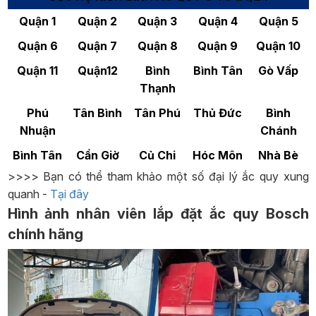
Quận 1
Quận 2
Quận 3
Quận 4
Quận 5
Quận 6
Quận 7
Quận 8
Quận 9
Quận 10
Quận 11
Quận12
Bình
Bình Tân
Gò Vấp
Thạnh
Phú
Tân Bình
Tân Phú
Thủ Đức
Bình
Nhuận
Chánh
Bình Tân
Cần Giờ
Củ Chi
Hóc Môn
Nhà Bè
>>>> Bạn có thể tham khảo một số đại lý ắc quy xung
quanh -
Tại đây
Hình ảnh nhân viên lắp đặt ắc quy Bosch
chính hãng