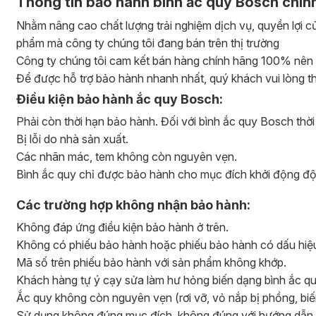
Thông tin bảo hành bình ắc quy Bosch chín
Nhằm nâng cao chất lượng trải nghiệm dịch vụ, quyền lợi c
phẩm mà công ty chúng tôi đang bán trên thị trường
Công ty chúng tôi cam kết bán hàng chính hãng 100% nên 
Để được hỗ trợ bảo hành nhanh nhất, quý khách vui lòng 
Điều kiện bảo hành ắc quy Bosch:
Phải còn thời hạn bảo hành. Đối với bình ắc quy Bosch thời
Bị lỗi do nhà sản xuất.
Các nhãn mác, tem không còn nguyên vẹn.
Bình ắc quy chỉ được bảo hành cho mục đích khởi động độ
Các trường hợp không nhận bảo hành:
Không đáp ứng điều kiện bảo hành ở trên.
Không có phiếu bảo hành hoặc phiếu bảo hành có dấu hiệu
Mã số trên phiếu bảo hành với sản phẩm không khớp.
Khách hàng tự ý cạy sửa làm hư hỏng biến dạng bình ắc q
Ắc quy không còn nguyên vẹn (rơi vỡ, vỏ nắp bị phồng, biến 
Sử dụng không đúng mục đích, không đúng với hướng dẫn 