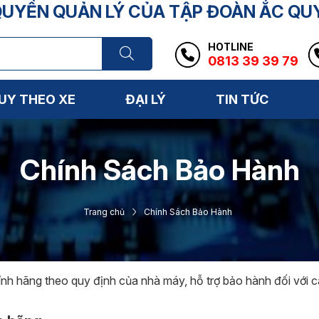
YỀN QUẢN LÝ CỦA TẬP ĐOÀN ẮC QU
HOTLINE
0813 39 39 79
UY THEO XE
ĐẠI LÝ
TIN TỨC
Chính Sách Bảo Hành
Trang chủ
Chính Sách Bảo Hành
ính hãng theo quy định của nhà máy, hỗ trợ bảo hành đối với 