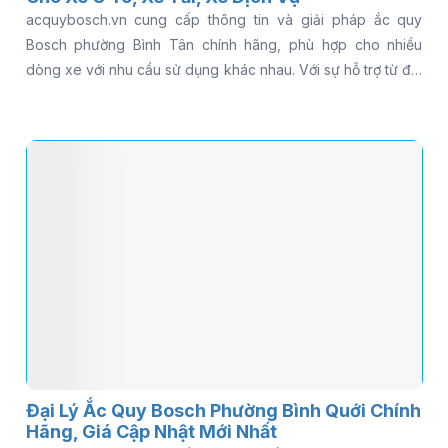
acquybosch.vn cung cấp thông tin và giải pháp ắc quy
Bosch phường Bình Tân chính hãng, phù hợp cho nhiều
dòng xe với nhu cầu sử dụng khác nhau. Với sự hỗ trợ từ đội
ngũ kỹ thuật và dịch vụ thay tận nơi, khách hàng có thể tiết
kiệm thời gian và chi phí đáng kể. Đọc ngay bài viết để khám
phá chi tiết và chọn đúng loại ắc quy phù hợp.
Đại Lý Ắc Quy Bosch Phường Bình Quới Chính
Hãng, Giá Cập Nhật Mới Nhất