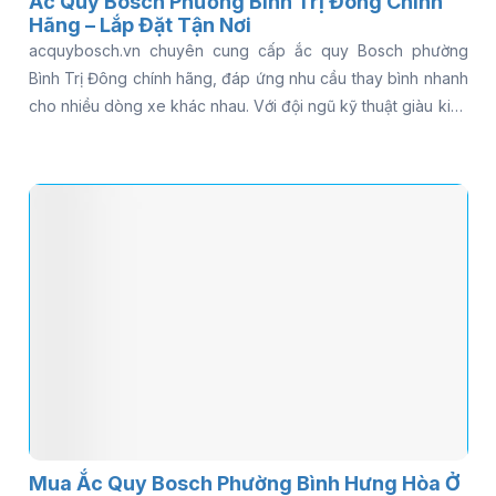
Ắc Quy Bosch Phường Bình Trị Đông Chính
Hãng – Lắp Đặt Tận Nơi
acquybosch.vn chuyên cung cấp ắc quy Bosch phường
Bình Trị Đông chính hãng, đáp ứng nhu cầu thay bình nhanh
cho nhiều dòng xe khác nhau. Với đội ngũ kỹ thuật giàu kinh
nghiệm và dịch vụ hỗ trợ tận nơi, khách hàng có thể yên tâm
khi cần kiểm tra hoặc thay bình ắc quy Bosch cho ô tô trong
thời gian ngắn. Nếu bạn đang tìm địa chỉ bán ắc quy Bosch
uy tín gần khu vực Bình Trị Đông, đọc ngay bài viết để khám
phá chi tiết.
Mua Ắc Quy Bosch Phường Bình Hưng Hòa Ở