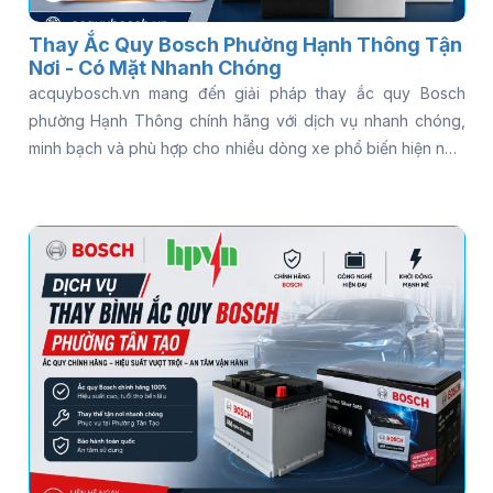
Thay Ắc Quy Bosch Phường Hạnh Thông Tận
Nơi - Có Mặt Nhanh Chóng
acquybosch.vn mang đến giải pháp thay ắc quy Bosch
phường Hạnh Thông chính hãng với dịch vụ nhanh chóng,
minh bạch và phù hợp cho nhiều dòng xe phổ biến hiện nay.
Không chỉ đảm bảo nguồn gốc rõ ràng, date mới 100%, cửa
hàng còn hỗ trợ kiểm tra điện áp miễn phí và lắp đặt tận nơi
chỉ trong 15–30 phút, giúp bạn yên tâm di chuyển mà không
lo gián đoạn. Nếu bạn đang tìm một địa chỉ uy tín, tiện lợi và
tối ưu chi phí, đọc ngay bài viết để khám phá chi tiết dịch vụ
và những lợi ích thực tế khi thay ắc quy Bosch tại khu vực
này.