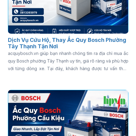
Dịch Vụ Cứu Hộ, Thay Ắc Quy Bosch Phường
Tây Thạnh Tận Nơi
acquybosch.vn giúp bạn nhanh chóng tìm ra địa chỉ mua ắc
quy Bosch phường Tây Thạnh uy tín, giá rõ ràng và phù hợp
với từng dòng xe. Tại đây, khách hàng được tư vấn theo
nhu cầu thực tế, báo giá minh bạch và hỗ trợ thay tận nơi tiện
lợi. Gọi ngay 0813 39 39 79 để được hỗ trợ thay ắc quy
Bosch tận nơi nhanh chóng - có mặt 15 phút, kiểm tra miễn
phí, phục vụ 24/7!