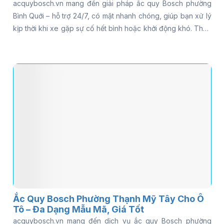
acquybosch.vn mang đến giải pháp ắc quy Bosch phường
Bình Quới – hỗ trợ 24/7, có mặt nhanh chóng, giúp bạn xử lý
kịp thời khi xe gặp sự cố hết bình hoặc khởi động khó. Thay
vì loay hoay tìm kiếm nhiều nơi, bạn có thể được hỗ trợ kiểm
tra tình trạng ắc quy ngay tại chỗ và tư vấn đúng loại phù
hợp với xe. Đọc ngay bài viết để khám phá chi tiết và lựa
chọn giải pháp phù hợp.
Ắc Quy Bosch Phường Thạnh Mỹ Tây Cho Ô
Tô – Đa Dạng Mẫu Mã, Giá Tốt
acquybosch.vn mang đến dịch vụ ắc quy Bosch phường