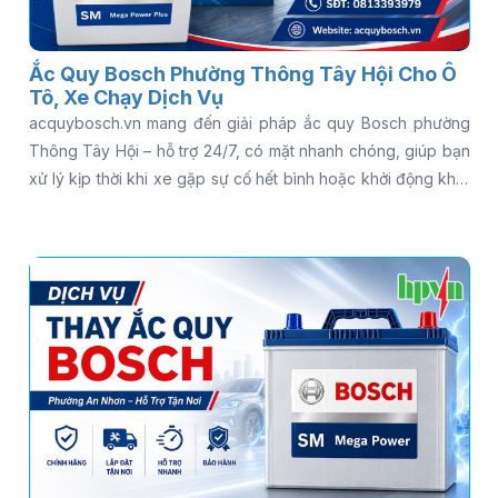
Ắc Quy Bosch Phường Thông Tây Hội Cho Ô
Tô, Xe Chạy Dịch Vụ
acquybosch.vn mang đến giải pháp ắc quy Bosch phường
Thông Tây Hội – hỗ trợ 24/7, có mặt nhanh chóng, giúp bạn
xử lý kịp thời khi xe gặp sự cố hết bình hoặc khởi động khó.
Thay vì loay hoay tìm kiếm nhiều nơi, bạn có thể được hỗ trợ
kiểm tra tình trạng ắc quy ngay tại chỗ và tư vấn đúng loại
phù hợp với xe. Gọi ngay 0813 39 39 79 để được hỗ trợ thay
ắc quy Bosch tận nơi nhanh chóng - có mặt 15 phút, kiểm
tra miễn phí, phục vụ 24/7!