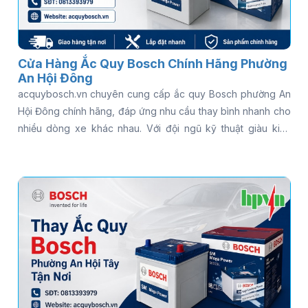
Cửa Hàng Ắc Quy Bosch Chính Hãng Phường
An Hội Đông
acquybosch.vn chuyên cung cấp ắc quy Bosch phường An
Hội Đông chính hãng, đáp ứng nhu cầu thay bình nhanh cho
nhiều dòng xe khác nhau. Với đội ngũ kỹ thuật giàu kinh
nghiệm và dịch vụ hỗ trợ tận nơi, khách hàng có thể yên tâm
khi cần kiểm tra hoặc thay bình ắc quy Bosch cho ô tô trong
thời gian ngắn. Gọi ngay 0813 39 39 79 để được hỗ trợ thay
ắc quy Bosch tận nơi nhanh chóng - có mặt 15 phút, kiểm
tra miễn phí, phục vụ 24/7!