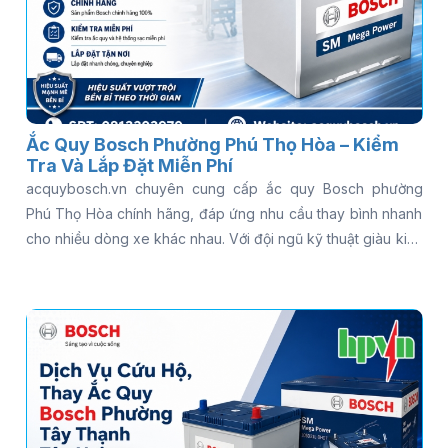
Ắc Quy Bosch Phường Phú Thọ Hòa – Kiểm
Tra Và Lắp Đặt Miễn Phí
acquybosch.vn chuyên cung cấp ắc quy Bosch phường
Phú Thọ Hòa chính hãng, đáp ứng nhu cầu thay bình nhanh
cho nhiều dòng xe khác nhau. Với đội ngũ kỹ thuật giàu kinh
nghiệm và dịch vụ hỗ trợ tận nơi, khách hàng có thể yên tâm
khi cần kiểm tra hoặc thay bình ắc quy Bosch cho ô tô trong
thời gian ngắn. Gọi ngay 0813 39 39 79 để được hỗ trợ thay
ắc quy Bosch tận nơi nhanh chóng - có mặt 15 phút, kiểm
tra miễn phí, phục vụ 24/7!