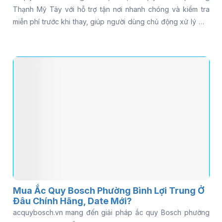
Thạnh Mỹ Tây với hỗ trợ tận nơi nhanh chóng và kiểm tra
miễn phí trước khi thay, giúp người dùng chủ động xử lý mọi
sự cố về điện trên xe. Mọi thông tin về sản phẩm và chi phí
đều được cung cấp rõ ràng, giúp bạn yên tâm khi lựa chọn.
Đọc ngay bài viết để tìm hiểu chi tiết và chọn giải pháp phù
hợp nhất.
Mua Ắc Quy Bosch Phường Bình Lợi Trung Ở
Đâu Chính Hãng, Date Mới?
acquybosch.vn mang đến giải pháp ắc quy Bosch phường