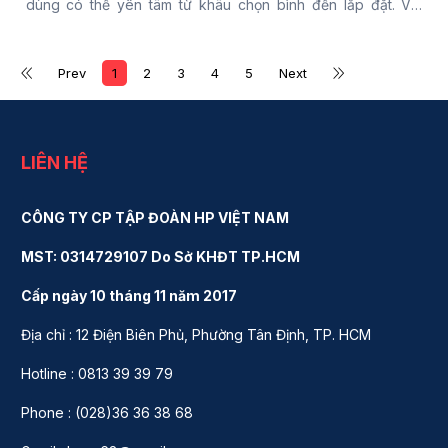
dùng có thể yên tâm từ khâu chọn bình đến lắp đặt. Với
nguồn hàng chính hãng, date mới và quy trình làm việc rõ
ràng, đây là giải pháp phù hợp cho những ai đề cao sự an
Prev
1
2
3
4
5
Next
tâm khi sử dụng. Đọc ngay bài viết để khám phá thêm thông
tin chi tiết.
LIÊN HỆ
CÔNG TY CP TẬP ĐOÀN HP VIỆT NAM
MST: 0314729107 Do Sở KHĐT TP.HCM
Cấp ngày 10 tháng 11 năm 2017
Địa chỉ : 12 Điện Biên Phủ, Phường Tân Định, TP. HCM
Hotline : 0813 39 39 79
Phone : (028)36 36 38 68