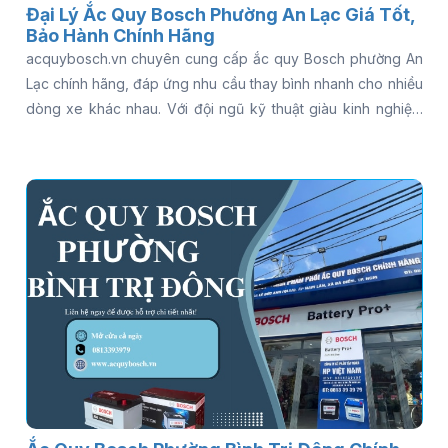
Đại Lý Ắc Quy Bosch Phường An Lạc Giá Tốt,
Bảo Hành Chính Hãng
acquybosch.vn chuyên cung cấp ắc quy Bosch phường An
Lạc chính hãng, đáp ứng nhu cầu thay bình nhanh cho nhiều
dòng xe khác nhau. Với đội ngũ kỹ thuật giàu kinh nghiệm
và dịch vụ hỗ trợ tận nơi, khách hàng có thể yên tâm khi cần
kiểm tra hoặc thay bình ắc quy Bosch cho ô tô trong thời
gian ngắn. Nếu bạn đang tìm địa chỉ bán ắc quy Bosch uy tín
gần khu vực An Lạc, đọc ngay bài viết để khám phá chi tiết.