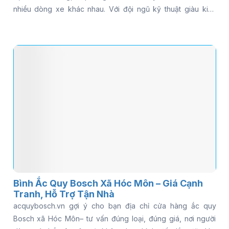
nhiều dòng xe khác nhau. Với đội ngũ kỹ thuật giàu kinh
nghiệm và dịch vụ hỗ trợ tận nơi, khách hàng có thể yên tâm
khi cần kiểm tra hoặc thay bình ắc quy Bosch cho ô tô trong
thời gian ngắn. Nếu bạn đang tìm địa chỉ bán ắc quy Bosch
uy tín gần khu vực Gia Định, đọc ngay bài viết để khám phá
chi tiết.
Bình Ắc Quy Bosch Xã Hóc Môn – Giá Cạnh
Tranh, Hỗ Trợ Tận Nhà
acquybosch.vn gợi ý cho bạn địa chỉ cửa hàng ắc quy
Bosch xã Hóc Môn– tư vấn đúng loại, đúng giá, nơi người