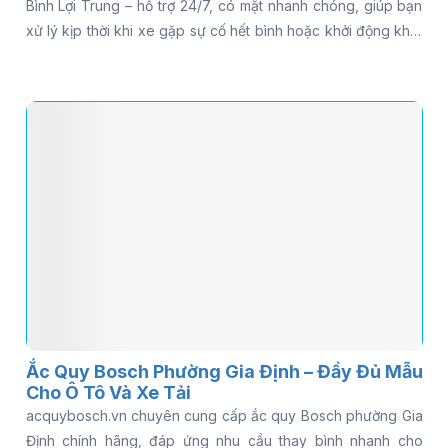
Bình Lợi Trung – hỗ trợ 24/7, có mặt nhanh chóng, giúp bạn
xử lý kịp thời khi xe gặp sự cố hết bình hoặc khởi động khó.
Thay vì loay hoay tìm kiếm nhiều nơi, bạn có thể được hỗ trợ
kiểm tra tình trạng ắc quy ngay tại chỗ và tư vấn đúng loại
phù hợp với xe. Đọc ngay bài viết để khám phá chi tiết và
lựa chọn giải pháp phù hợp.
Ắc Quy Bosch Phường Gia Định – Đầy Đủ Mẫu
Cho Ô Tô Và Xe Tải
acquybosch.vn chuyên cung cấp ắc quy Bosch phường Gia
Định chính hãng, đáp ứng nhu cầu thay bình nhanh cho