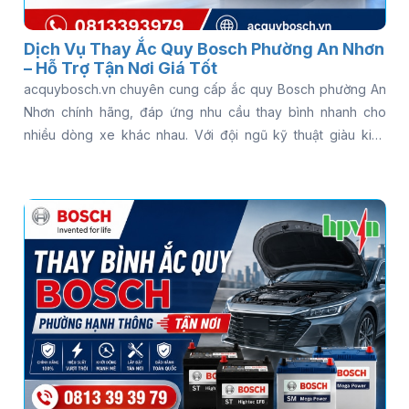
Dịch Vụ Thay Ắc Quy Bosch Phường An Nhơn
– Hỗ Trợ Tận Nơi Giá Tốt
acquybosch.vn chuyên cung cấp ắc quy Bosch phường An
Nhơn chính hãng, đáp ứng nhu cầu thay bình nhanh cho
nhiều dòng xe khác nhau. Với đội ngũ kỹ thuật giàu kinh
nghiệm và dịch vụ hỗ trợ tận nơi, khách hàng có thể yên tâm
khi cần kiểm tra hoặc thay bình ắc quy Bosch cho ô tô trong
thời gian ngắn. Gọi ngay 0813 39 39 79 để được hỗ trợ thay
ắc quy Bosch tận nơi nhanh chóng - có mặt 15 phút, kiểm
tra miễn phí, phục vụ 24/7!