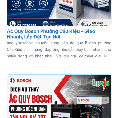
Ắc Quy Bosch Phường Cầu Kiệu – Giao
Nhanh, Lắp Đặt Tận Nơi
acquybosch.vn chuyên cung cấp ắc quy Bosch phường
Cầu Kiệu chính hãng, đáp ứng nhu cầu thay bình nhanh cho
nhiều dòng xe khác nhau. Với đội ngũ kỹ thuật giàu kinh
nghiệm và dịch vụ hỗ trợ tận nơi, khách hàng có thể yên tâm
khi cần kiểm tra hoặc thay bình ắc quy Bosch cho ô tô trong
thời gian ngắn. Gọi ngay 0813 39 39 79 để được hỗ trợ thay
ắc quy Bosch tận nơi nhanh chóng - có mặt 15 phút, kiểm
tra miễn phí, phục vụ 24/7!