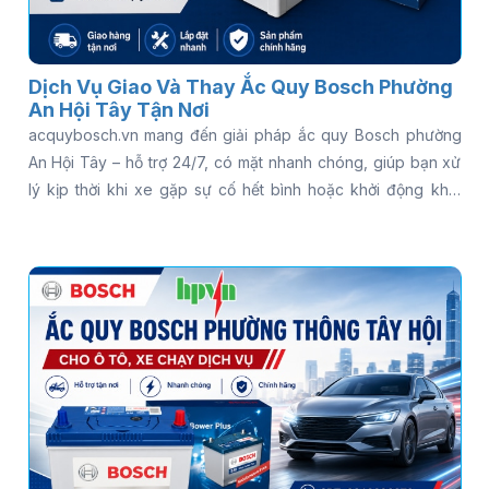
Dịch Vụ Giao Và Thay Ắc Quy Bosch Phường
An Hội Tây Tận Nơi
acquybosch.vn mang đến giải pháp ắc quy Bosch phường
An Hội Tây – hỗ trợ 24/7, có mặt nhanh chóng, giúp bạn xử
lý kịp thời khi xe gặp sự cố hết bình hoặc khởi động khó.
Thay vì loay hoay tìm kiếm nhiều nơi, bạn có thể được hỗ trợ
kiểm tra tình trạng ắc quy ngay tại chỗ và tư vấn đúng loại
phù hợp với xe. Gọi ngay 0813 39 39 79 để được hỗ trợ thay
ắc quy Bosch tận nơi nhanh chóng - có mặt 15 phút, kiểm
tra miễn phí, phục vụ 24/7!