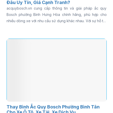
Đâu Uy Tín, Giá Cạnh Tranh?
acquybosch.vn cung cấp thông tin và giải pháp ắc quy
Bosch phường Bình Hưng Hòa chính hãng, phù hợp cho
nhiều dòng xe với nhu cầu sử dụng khác nhau. Với sự hỗ trợ
từ đội ngũ kỹ thuật và dịch vụ thay tận nơi, khách hàng có
thể tiết kiệm thời gian và chi phí đáng kể. Đọc ngay bài viết
để khám phá chi tiết và chọn đúng loại ắc quy phù hợp.
Thay Bình Ắc Quy Bosch Phường Bình Tân
Cho Xe Ô Tô, Xe Tải, Xe Dịch Vụ