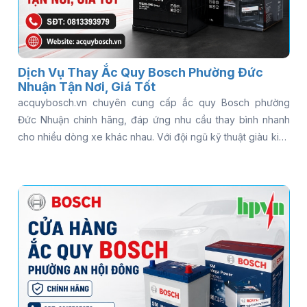
Dịch Vụ Thay Ắc Quy Bosch Phường Đức
Nhuận Tận Nơi, Giá Tốt
acquybosch.vn chuyên cung cấp ắc quy Bosch phường
Đức Nhuận chính hãng, đáp ứng nhu cầu thay bình nhanh
cho nhiều dòng xe khác nhau. Với đội ngũ kỹ thuật giàu kinh
nghiệm và dịch vụ hỗ trợ tận nơi, khách hàng có thể yên tâm
khi cần kiểm tra hoặc thay bình ắc quy Bosch cho ô tô trong
thời gian ngắn. Gọi ngay 0813 39 39 79 để được hỗ trợ thay
ắc quy Bosch tận nơi nhanh chóng - có mặt 15 phút, kiểm
tra miễn phí, phục vụ 24/7!