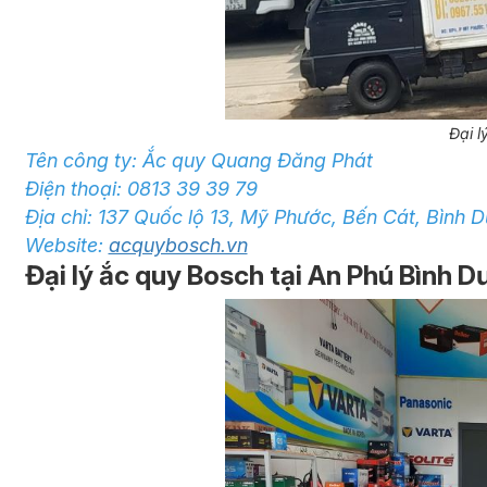
Đại l
Tên công ty: Ắc quy Quang Đăng Phát
Điện thoại: 0813 39 39 79
Địa chỉ: 137 Quốc lộ 13, Mỹ Phước, Bến Cát, Bình 
Website:
acquybosch.vn
Đại lý ắc quy Bosch tại An Phú Bình 