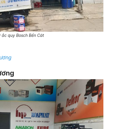
ý ắc quy Bosch Bến Cát
Dương
Dương