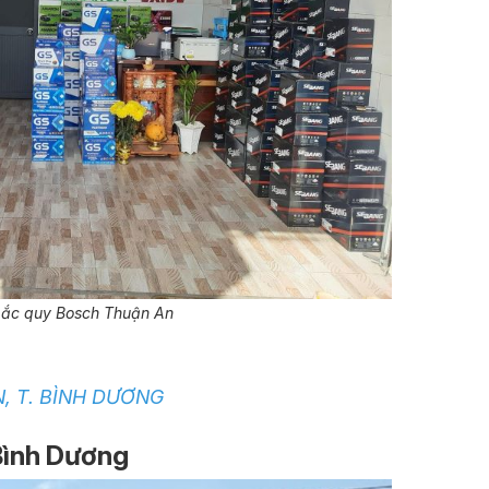
ý ắc quy Bosch Thuận An
AN, T. BÌNH DƯƠNG
Bình Dương