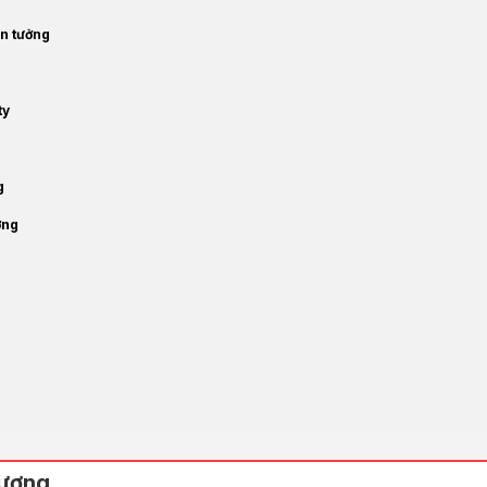
in tưởng
ty
ng
ơng
lượng