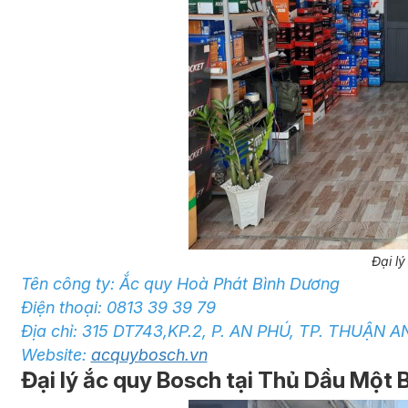
Đại l
Tên công ty: Ắc quy Hoà Phát Bình Dương
Điện thoại: 0813 39 39 79
Địa chỉ: 315 DT743,KP.2, P. AN PHÚ, TP. THUẬN 
Website:
acquybosch.vn
Đại lý ắc quy Bosch tại Thủ Dầu Một 