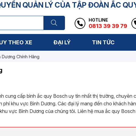
YỀN QUẢN LÝ CỦA TẬP ĐOÀN ẮC QU
HOTLINE
0813 39 39 79
UY THEO XE
ĐẠI LÝ
TIN TỨC
h Dương Chính Hãng
g
nh cung cấp bình ắc quy Bosch uy tín nhất thị trường, chuyên 
iễn phí khu vực Bình Dương. Các đại lý mang đến cho khách hà
h khu vực Bình Dương của chúng tôi. Liên hệ mua ắc quy Bosc