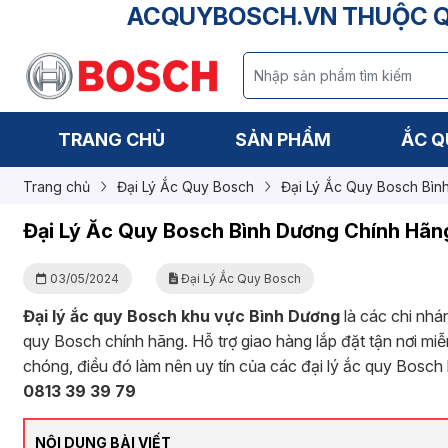
ACQUYBOSCH.VN THUỘC QU
TRANG CHỦ
SẢN PHẨM
ẮC Q
Trang chủ
Đại Lý Ắc Quy Bosch
Đại Lý Ắc Quy Bosch Bìn
Đại Lý Ắc Quy Bosch Bình Dương Chính Hãn
03/05/2024
Đại Lý Ắc Quy Bosch
Đại lý ắc quy Bosch khu vực Bình Dương
là các chi nhá
quy Bosch chính hãng. Hỗ trợ giao hàng lắp đặt tận nơi m
chóng, điều đó làm nên uy tín của các đại lý ắc quy Bosc
0813 39 39 79
NỘI DUNG BÀI VIẾT