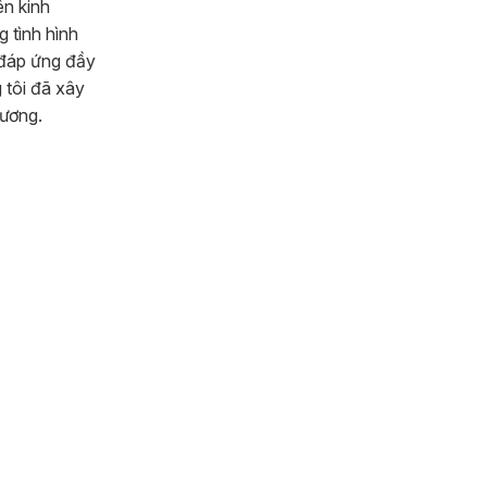
ên kinh
 tình hình
n đáp ứng đầy
 tôi đã xây
Dương.