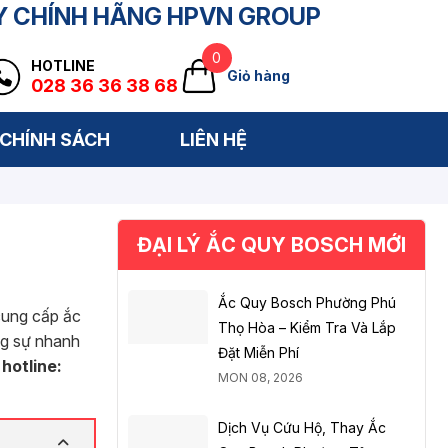
Y CHÍNH HÃNG HPVN GROUP
0
HOTLINE
Giỏ hàng
028 36 36 38 68
CHÍNH SÁCH
LIÊN HỆ
ĐẠI LÝ ẮC QUY BOSCH MỚI
Ắc Quy Bosch Phường Phú
cung cấp ắc
Thọ Hòa – Kiểm Tra Và Lắp
ng sự nhanh
Đặt Miễn Phí
h
hotline:
MON 08, 2026
Dịch Vụ Cứu Hộ, Thay Ắc