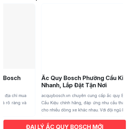
Ắc Quy Bosch Phường Cầu Kiệu – Giao
Nhanh, Lắp Đặt Tận Nơi
acquybosch.vn chuyên cung cấp ắc quy Bosch phường
a
Cầu Kiệu chính hãng, đáp ứng nhu cầu thay bình nhanh
Đ
cho nhiều dòng xe khác nhau. Với đội ngũ kỹ thuật...
n
t
ĐẠI LÝ ẮC QUY BOSCH MỚI