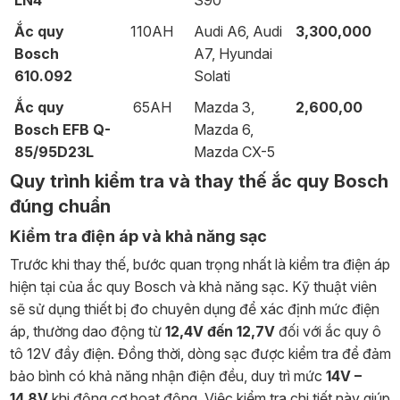
Ắc quy
110AH
Audi A6, Audi
3,300,000
Bosch
A7, Hyundai
610.092
Solati
Ắc quy
65AH
Mazda 3,
2,600,00
Bosch EFB Q-
Mazda 6,
85/95D23L
Mazda CX-5
Quy trình kiểm tra và thay thế ắc quy Bosch
đúng chuẩn
Kiểm tra điện áp và khả năng sạc
Trước khi thay thế, bước quan trọng nhất là kiểm tra điện áp
hiện tại của ắc quy Bosch và khả năng sạc. Kỹ thuật viên
sẽ sử dụng thiết bị đo chuyên dụng để xác định mức điện
áp, thường dao động từ
12,4V đến 12,7V
đối với ắc quy ô
tô 12V đầy điện. Đồng thời, dòng sạc được kiểm tra để đảm
bảo bình có khả năng nhận điện đều, duy trì mức
14V –
14,8V
khi động cơ hoạt động. Việc kiểm tra chi tiết này giúp