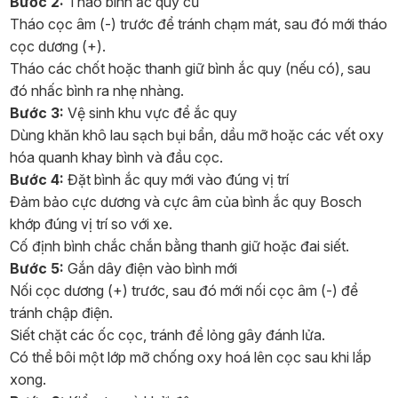
Bước 2:
Tháo bình ắc quy cũ
Tháo cọc âm (-) trước để tránh chạm mát, sau đó mới tháo
cọc dương (+).
Tháo các chốt hoặc thanh giữ bình ắc quy (nếu có), sau
đó nhấc bình ra nhẹ nhàng.
Bước 3:
Vệ sinh khu vực để ắc quy
Dùng khăn khô lau sạch bụi bẩn, dầu mỡ hoặc các vết oxy
hóa quanh khay bình và đầu cọc.
Bước 4:
Đặt bình ắc quy mới vào đúng vị trí
Đảm bảo cực dương và cực âm của bình ắc quy Bosch
khớp đúng vị trí so với xe.
Cố định bình chắc chắn bằng thanh giữ hoặc đai siết.
Bước 5:
Gắn dây điện vào bình mới
Nối cọc dương (+) trước, sau đó mới nối cọc âm (-) để
tránh chập điện.
Siết chặt các ốc cọc, tránh để lỏng gây đánh lửa.
Có thể bôi một lớp mỡ chống oxy hoá lên cọc sau khi lắp
xong.