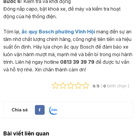
Bước 6:
Kiểm tra và khởi động
Đóng nắp capo, bật khoá xe, đề máy và kiểm tra hoạt
động của hệ thống điện.
Tóm lại,
ắc quy Bosch phường Vĩnh Hội
mang đến sự an
tâm nhờ chất lượng chính hãng, công nghệ tiên tiến và hiệu
suất ổn định. Hãy lựa chọn ắc quy Bosch để đảm bảo xe
luôn vận hành mượt mà, mạnh mẽ và bền bỉ trong mọi hành
trình. Liên hệ ngay hotline
0813 39 39 79
để được tư vấn
và hỗ trợ nhé. Xin chân thành cảm ơn!
/
(
bình chọn
)
0
5
0
Chia sẻ
Bài viết liên quan