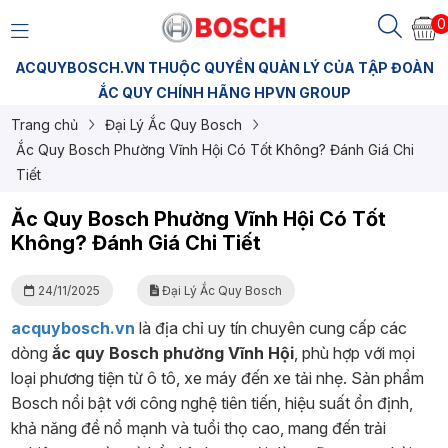
0
ACQUYBOSCH.VN THUỘC QUYỀN QUẢN LÝ CỦA TẬP ĐOÀN
ẮC QUY CHÍNH HÃNG HPVN GROUP
Trang chủ
Đại Lý Ắc Quy Bosch
Ắc Quy Bosch Phường Vĩnh Hội Có Tốt Không? Đánh Giá Chi
Tiết
Ắc Quy Bosch Phường Vĩnh Hội Có Tốt
Không? Đánh Giá Chi Tiết
24/11/2025
Đại Lý Ắc Quy Bosch
acquybosch.vn
là địa chỉ uy tín chuyên cung cấp các
dòng
ắc quy Bosch phường Vĩnh Hội
, phù hợp với mọi
loại phương tiện từ ô tô, xe máy đến xe tải nhẹ. Sản phẩm
Bosch nổi bật với công nghệ tiên tiến, hiệu suất ổn định,
khả năng đề nổ mạnh và tuổi thọ cao, mang đến trải