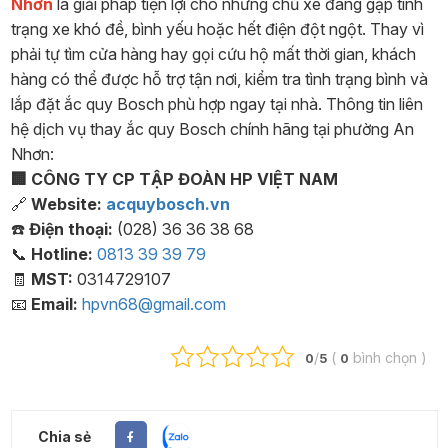
Nhơn
là giải pháp tiện lợi cho những chủ xe đang gặp tình
trạng xe khó đề, bình yếu hoặc hết điện đột ngột. Thay vì
phải tự tìm cửa hàng hay gọi cứu hộ mất thời gian, khách
hàng có thể được hỗ trợ tận nơi, kiểm tra tình trạng bình và
lắp đặt ắc quy Bosch phù hợp ngay tại nhà. Thông tin liên
hệ dịch vụ thay ắc quy Bosch chính hãng tại phường An
Nhơn:
🏢 CÔNG TY CP TẬP ĐOÀN HP VIỆT NAM
🔗
Website:
acquybosch.vn
☎️
Điện thoại:
(028) 36 36 38 68
📞
Hotline:
0813 39 39 79
🧾
MST:
0314729107
📧
Email:
hpvn68@gmail.com
/
(
bình chọn
)
0
5
0
Chia sẻ