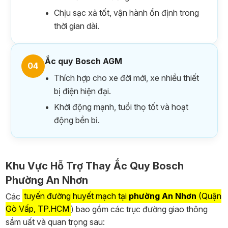
Chịu sạc xả tốt, vận hành ổn định trong
thời gian dài.
Ắc quy Bosch AGM
04
Thích hợp cho xe đời mới, xe nhiều thiết
bị điện hiện đại.
Khởi động mạnh, tuổi thọ tốt và hoạt
động bền bỉ.
Khu Vực Hỗ Trợ Thay Ắc Quy Bosch
Phường An Nhơn
Các
tuyến đường huyết mạch tại
phường An Nhơn
(Quận
Gò Vấp, TP.HCM
) bao gồm các trục đường giao thông
sầm uất và quan trọng sau: