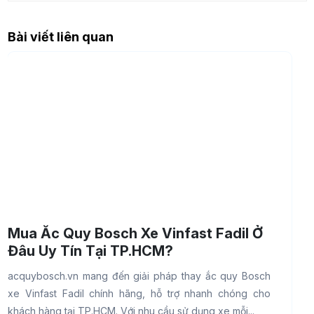
Bài viết liên quan
Mua Ắc Quy Bosch Xe Vinfast Fadil Ở
Đâu Uy Tín Tại TP.HCM?
acquybosch.vn mang đến giải pháp thay ắc quy Bosch
a
xe Vinfast Fadil chính hãng, hỗ trợ nhanh chóng cho
V
khách hàng tại TP.HCM. Với nhu cầu sử dụng xe mỗi...
p