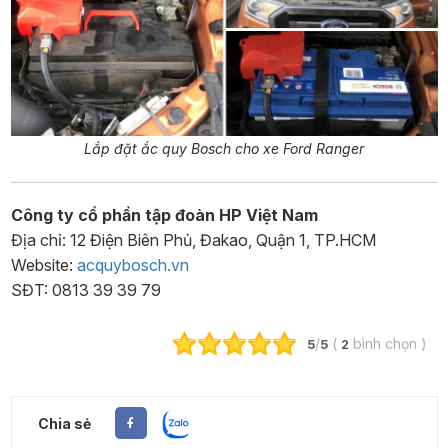
Lắp đặt ắc quy Bosch cho xe Ford Ranger
Công ty cổ phần tập đoàn HP Việt Nam
Địa chỉ: 12 Điện Biên Phủ, Đakao, Quận 1, TP.HCM
Website:
acquybosch.vn
SĐT: 0813 39 39 79
/
(
bình chọn
)
5
5
2
Chia sẻ