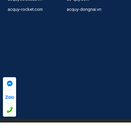
acquy-rocket.com
acquy-dongnai.vn